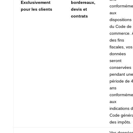
Exclusivement
bordereaux,
conforméme
pour les clients
devis et
aux
contrats
dispositions
du Code de
commerce. 
des fins
fiscales, vos
données
seront
conservées
pendant un
période de 
ans
conforméme
aux
indications 
Code généra
des impôts.
Vos donnée