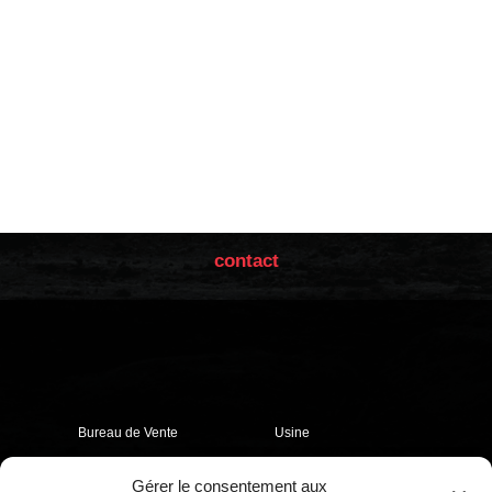
contact
Bureau de Vente
Usine
Calle Núñez de Balboa, 85
Calle Villabáñez, 153
-
Gérer le consentement aux
-
28006
47012