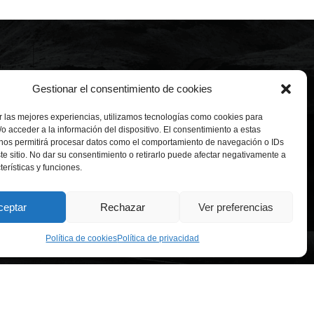
Gestionar el consentimiento de cookies
 las mejores experiencias, utilizamos tecnologías como cookies para
o acceder a la información del dispositivo. El consentimiento a estas
 nos permitirá procesar datos como el comportamiento de navegación o IDs
 Ventas
Fábrica
te sitio. No dar su consentimiento o retirarlo puede afectar negativamente a
z de Balboa, 85
-
28006
Calle Villabáñez, 153
-
47012
terísticas y funciones.
spaña
Valladolid - España
 577 60 08
Tlf: +34 983 29 98 00
ceptar
Rechazar
Ver preferencias
nal@intrame.com
Política de cookies
Política de privacidad