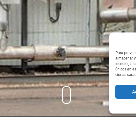
Para proveer
almacenar y/
tecnologías
únicos en es
ciertas carac
A
1