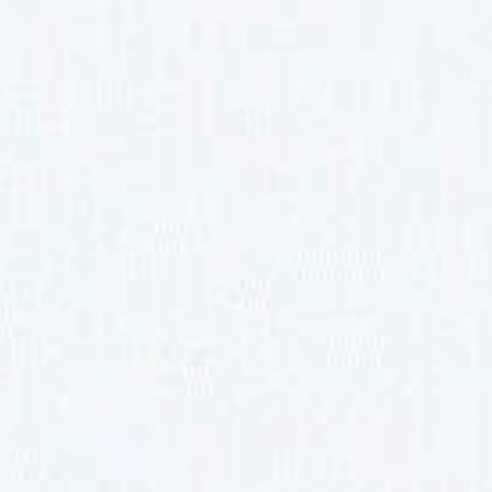
VA
320