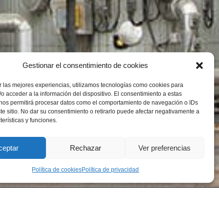
Gestionar el consentimiento de cookies
 las mejores experiencias, utilizamos tecnologías como cookies para
o acceder a la información del dispositivo. El consentimiento a estas
 nos permitirá procesar datos como el comportamiento de navegación o IDs
te sitio. No dar su consentimiento o retirarlo puede afectar negativamente a
terísticas y funciones.
ceptar
Rechazar
Ver preferencias
Política de cookies
Política de privacidad
2
3
4
5
6