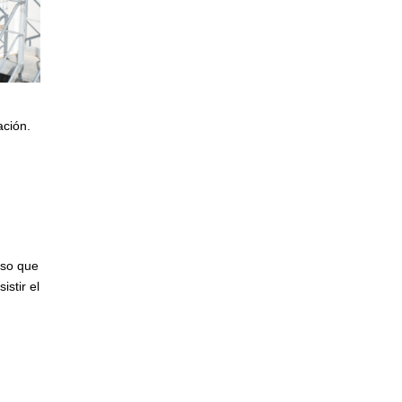
ación.
oso que
stir el