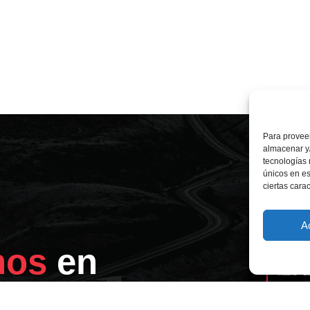
Para proveer
almacenar y/
tecnologías
únicos en es
ciertas carac
A
Oficina de
nos
en
Calle Núñe
Madrid - E
Tlf: +34 91