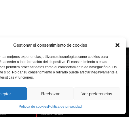
Gestionar el consentimiento de cookies
 las mejores experiencias, utilizamos tecnologías como cookies para
o acceder a la información del dispositivo. El consentimiento a estas
 nos permitirá procesar datos como el comportamiento de navegación o IDs
te sitio. No dar su consentimiento o retirarlo puede afectar negativamente a
terísticas y funciones.
ceptar
Rechazar
Ver preferencias
 Ventas
Fábrica
z de Balboa, 85
-
28006
Calle Villabáñez, 153
-
47012
Política de cookies
Política de privacidad
spaña
Valladolid - España
 577 60 08
Tlf: +34 983 29 98 00