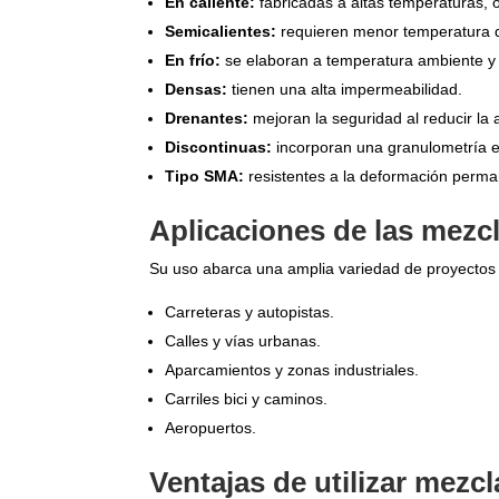
En caliente:
fabricadas a altas temperaturas, o
Semicalientes:
requieren menor temperatura d
En frío:
se elaboran a temperatura ambiente y
Densas:
tienen una alta impermeabilidad.
Drenantes:
mejoran la seguridad al reducir la
Discontinuas:
incorporan una granulometría e
Tipo
SMA:
resistentes a la deformación perma
Aplicaciones de las mezc
Su uso abarca una amplia variedad de proyectos r
Carreteras y autopistas.
Calles y vías urbanas.
Aparcamientos y zonas industriales.
Carriles bici y caminos.
Aeropuertos.
Ventajas de utilizar mez