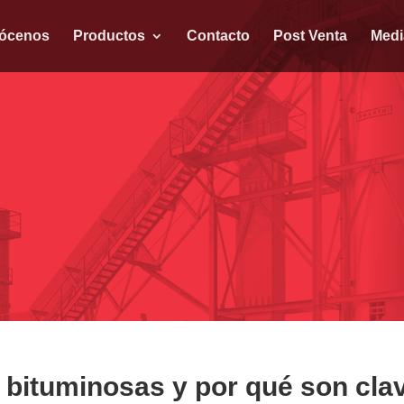
ócenos
Productos
Contacto
Post Venta
Medi
 bituminosas y por qué son cla